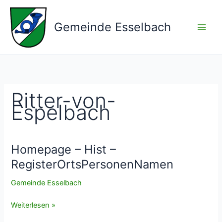
Zum
Inhalt
Gemeinde Esselbach
springen
Ritter-von-
Espelbach
Homepage – Hist –
RegisterOrtsPersonenNamen
Gemeinde Esselbach
Homepage
Weiterlesen »
–