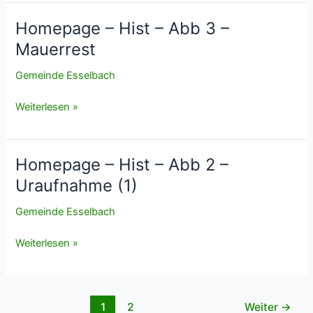
Hist
–
Homepage – Hist – Abb 3 –
Abb
Mauerrest
4
–
Gemeinde Esselbach
Karte
Espelbach_211020
Homepage
Weiterlesen »
final
–
Hist
–
Homepage – Hist – Abb 2 –
Abb
Uraufnahme (1)
3
–
Gemeinde Esselbach
Mauerrest
Homepage
Weiterlesen »
–
Hist
–
1
2
Weiter
→
Abb