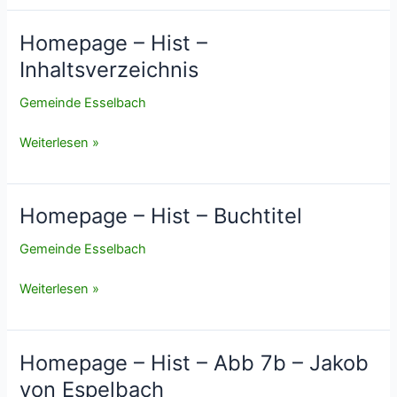
Hist
–
Homepage – Hist –
RegisterOrtsPersonenNamen
Inhaltsverzeichnis
Gemeinde Esselbach
Homepage
Weiterlesen »
–
Hist
–
Homepage – Hist – Buchtitel
Inhaltsverzeichnis
Gemeinde Esselbach
Homepage
Weiterlesen »
–
Hist
–
Homepage – Hist – Abb 7b – Jakob
Buchtitel
von Espelbach