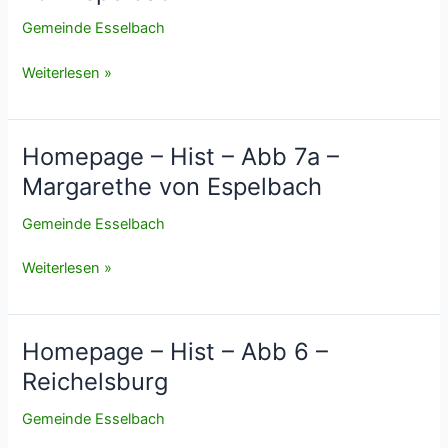
Gemeinde Esselbach
Homepage
Weiterlesen »
–
Hist
–
Homepage – Hist – Abb 7a –
Abb
Margarethe von Espelbach
7b
–
Gemeinde Esselbach
Jakob
von
Homepage
Weiterlesen »
Espelbach
–
Hist
–
Homepage – Hist – Abb 6 –
Abb
Reichelsburg
7a
–
Gemeinde Esselbach
Margarethe