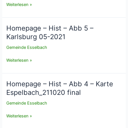
von
Homepage
Weiterlesen »
Espelbach
–
Hist
–
Homepage – Hist – Abb 5 –
Abb
Karlsburg 05-2021
6
–
Gemeinde Esselbach
Reichelsburg
Homepage
Weiterlesen »
–
Hist
–
Homepage – Hist – Abb 4 – Karte
Abb
Espelbach_211020 final
5
–
Gemeinde Esselbach
Karlsburg
05-
Homepage
Weiterlesen »
2021
–