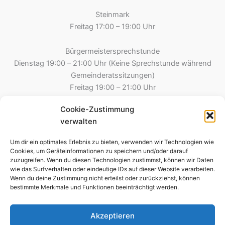
Steinmark
Freitag 17:00 – 19:00 Uhr
Bürgermeistersprechstunde
Dienstag 19:00 – 21:00 Uhr (Keine Sprechstunde während
Gemeinderatssitzungen)
Freitag 19:00 – 21:00 Uhr
Cookie-Zustimmung
Gemeinde Esselbach
verwalten
Hauptstraße 8
97839 Esselbach
Um dir ein optimales Erlebnis zu bieten, verwenden wir Technologien wie
Tel.: 09394 – 2213
Cookies, um Geräteinformationen zu speichern und/oder darauf
zuzugreifen. Wenn du diesen Technologien zustimmst, können wir Daten
09394 – 8275 (Steinmark)
wie das Surfverhalten oder eindeutige IDs auf dieser Website verarbeiten.
Fax: 09394-995790
Wenn du deine Zustimmung nicht erteilst oder zurückziehst, können
E-Mail: kontakt@esselbach-online.de
bestimmte Merkmale und Funktionen beeinträchtigt werden.
Akzeptieren