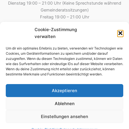
Dienstag 19:00 – 21:00 Uhr (Keine Sprechstunde während
Gemeinderatssitzungen)
Freitag 19:00 – 21:00 Uhr
Cookie-Zustimmung
Gemeinde Esselbach
verwalten
Hauptstraße 8
97839 Esselbach
Um dir ein optimales Erlebnis zu bieten, verwenden wir Technologien wie
Tel.: 09394 – 2213
Cookies, um Geräteinformationen zu speichern und/oder darauf
zuzugreifen. Wenn du diesen Technologien zustimmst, können wir Daten
09394 – 8275 (Steinmark)
wie das Surfverhalten oder eindeutige IDs auf dieser Website verarbeiten.
Fax: 09394-995790
Wenn du deine Zustimmung nicht erteilst oder zurückziehst, können
E-Mail: kontakt@esselbach-online.de
bestimmte Merkmale und Funktionen beeinträchtigt werden.
Akzeptieren
Copyright © 2026 Gemeinde Esselbach
Ablehnen
Impressum
Einstellungen ansehen
Datenschutz
Cookie-Richtlinie (EU)