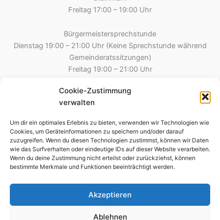
Freitag 17:00 – 19:00 Uhr
Bürgermeistersprechstunde
Dienstag 19:00 – 21:00 Uhr (Keine Sprechstunde während
Gemeinderatssitzungen)
Freitag 19:00 – 21:00 Uhr
Cookie-Zustimmung
Gemeinde Esselbach
verwalten
Hauptstraße 8
97839 Esselbach
Um dir ein optimales Erlebnis zu bieten, verwenden wir Technologien wie
Tel.: 09394 – 2213
Cookies, um Geräteinformationen zu speichern und/oder darauf
zuzugreifen. Wenn du diesen Technologien zustimmst, können wir Daten
09394 – 8275 (Steinmark)
wie das Surfverhalten oder eindeutige IDs auf dieser Website verarbeiten.
Fax: 09394-995790
Wenn du deine Zustimmung nicht erteilst oder zurückziehst, können
E-Mail: kontakt@esselbach-online.de
bestimmte Merkmale und Funktionen beeinträchtigt werden.
Akzeptieren
Copyright © 2026 Gemeinde Esselbach
Ablehnen