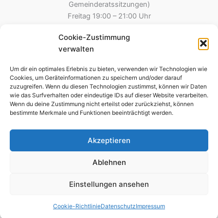
Gemeinderatssitzungen)
Freitag 19:00 – 21:00 Uhr
Cookie-Zustimmung
Gemeinde Esselbach
verwalten
Hauptstraße 8
97839 Esselbach
Um dir ein optimales Erlebnis zu bieten, verwenden wir Technologien wie
Tel.: 09394 – 2213
Cookies, um Geräteinformationen zu speichern und/oder darauf
zuzugreifen. Wenn du diesen Technologien zustimmst, können wir Daten
09394 – 8275 (Steinmark)
wie das Surfverhalten oder eindeutige IDs auf dieser Website verarbeiten.
Fax: 09394-995790
Wenn du deine Zustimmung nicht erteilst oder zurückziehst, können
E-Mail: kontakt@esselbach-online.de
bestimmte Merkmale und Funktionen beeinträchtigt werden.
Akzeptieren
Copyright © 2026 Gemeinde Esselbach
Ablehnen
Impressum
Einstellungen ansehen
Datenschutz
Cookie-Richtlinie (EU)
Cookie-Richtlinie
Datenschutz
Impressum