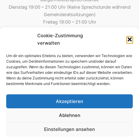
Dienstag 19:00 – 21:00 Uhr (Keine Sprechstunde während
Gemeinderatssitzungen)
Freitag 19:00 – 21:00 Uhr
Cookie-Zustimmung
Gemeinde Esselbach
verwalten
Hauptstraße 8
97839 Esselbach
Um dir ein optimales Erlebnis zu bieten, verwenden wir Technologien wie
Tel.: 09394 – 2213
Cookies, um Geräteinformationen zu speichern und/oder darauf
zuzugreifen. Wenn du diesen Technologien zustimmst, können wir Daten
09394 – 8275 (Steinmark)
wie das Surfverhalten oder eindeutige IDs auf dieser Website verarbeiten.
Fax: 09394-995790
Wenn du deine Zustimmung nicht erteilst oder zurückziehst, können
E-Mail: kontakt@esselbach-online.de
bestimmte Merkmale und Funktionen beeinträchtigt werden.
Akzeptieren
Copyright © 2026 Gemeinde Esselbach
Ablehnen
Impressum
Einstellungen ansehen
Datenschutz
Cookie-Richtlinie (EU)