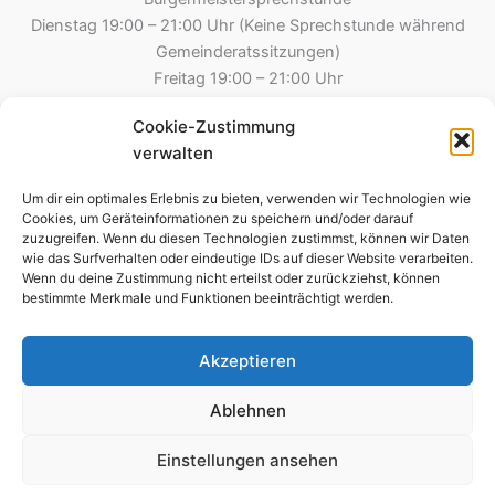
Dienstag 19:00 – 21:00 Uhr (Keine Sprechstunde während
Gemeinderatssitzungen)
Freitag 19:00 – 21:00 Uhr
Cookie-Zustimmung
Gemeinde Esselbach
verwalten
Hauptstraße 8
97839 Esselbach
Um dir ein optimales Erlebnis zu bieten, verwenden wir Technologien wie
Tel.: 09394 – 2213
Cookies, um Geräteinformationen zu speichern und/oder darauf
zuzugreifen. Wenn du diesen Technologien zustimmst, können wir Daten
09394 – 8275 (Steinmark)
wie das Surfverhalten oder eindeutige IDs auf dieser Website verarbeiten.
Fax: 09394-995790
Wenn du deine Zustimmung nicht erteilst oder zurückziehst, können
E-Mail: kontakt@esselbach-online.de
bestimmte Merkmale und Funktionen beeinträchtigt werden.
Akzeptieren
Copyright © 2026 Gemeinde Esselbach
Ablehnen
Impressum
Einstellungen ansehen
Datenschutz
Cookie-Richtlinie (EU)